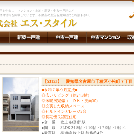
区を中心に、マンション・土地・新築・中古一戸建など
物件情報を掲載しています。不動産の査定もお気軽にご相談下さい。
【53153】 愛知県名古屋市千種区小松町７丁目
■令和７年９月完成■
◎広いリビング（約24.8帖）
◎床暖房完備（ＬＤＫ・洗面室）
◎充実した収納スペース
◎ビルトインガレージ2台
◎長期優良認定住宅
●
交 通 吹上 御器所 駅
●
間 取 3LDK 24.8帖 ×1 10帖 ×1 7.9帖 ×1 帖 ×1
●
最寄駅 桜通線 吹上駅 徒歩約4分