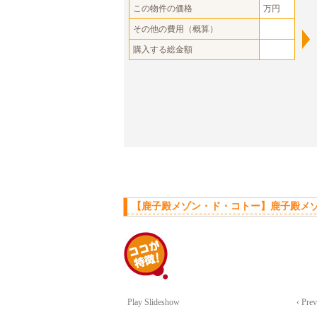
この物件の価格
万円
その他の費用（概算）
購入する総金額
【鹿子殿メゾン・ド・コトー】鹿子殿メゾ
Play Slideshow
‹ Pre