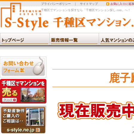
プライバシーポリシー
｜
サイトマップ
お気に入りに追
千種区でマンションを探すなら「千種区マンション探し.com」へ！
鹿子