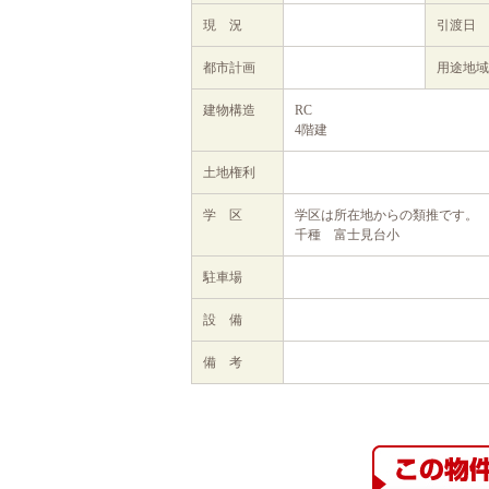
現 況
引渡日
都市計画
用途地域
建物構造
RC
4階建
土地権利
学 区
学区は所在地からの類推です。
千種 富士見台小
駐車場
設 備
備 考