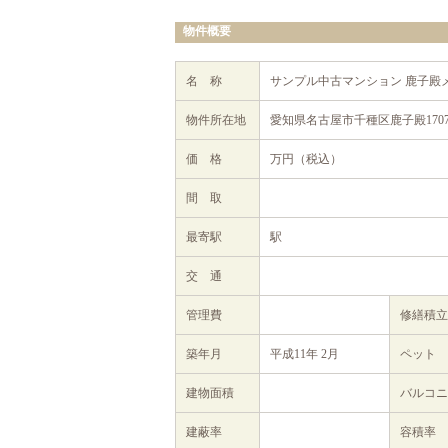
物件概要
名 称
サンプル中古マンション 鹿子殿
物件所在地
愛知県名古屋市千種区鹿子殿170
価 格
万円（税込）
間 取
最寄駅
駅
交 通
管理費
修繕積
築年月
平成11年 2月
ペット
建物面積
バルコニ
建蔽率
容積率