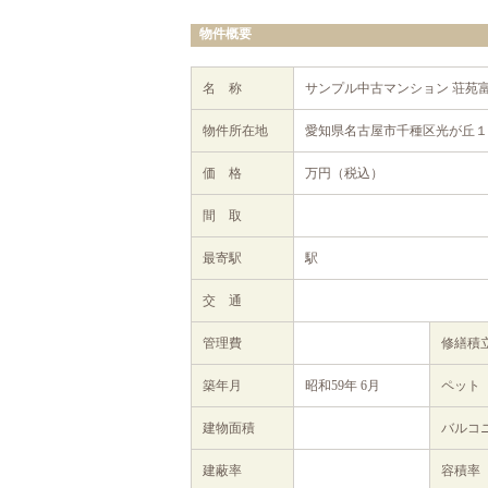
物件概要
名 称
サンプル中古マンション 荘苑
物件所在地
愛知県名古屋市千種区光が丘１丁
価 格
万円（税込）
間 取
最寄駅
駅
交 通
管理費
修繕
築年月
昭和59年 6月
ペット
建物面積
バルコ
建蔽率
容積率