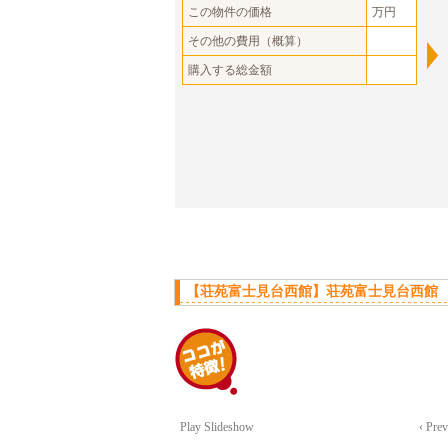
この物件の価格
万円
その他の費用（概算）
購入する総金額
【荘苑富士見台西館】荘苑富士見台西館 
Play Slideshow
‹ Pre