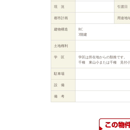
現 況
引渡日
都市計画
用途地
建物構造
RC
3階建
土地権利
学 区
学区は所在地からの類推です。
千種 東山小または千種 見付
駐車場
設 備
備 考