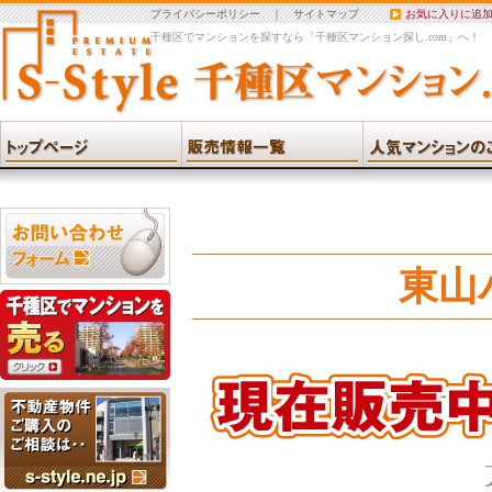
プライバシーポリシー
｜
サイトマップ
お気に入りに追
千種区でマンションを探すなら「千種区マンション探し.com」へ！
東山