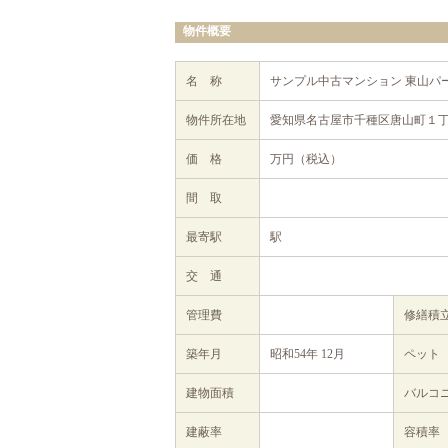
物件概要
名 称
サンプル中古マンション 東山パ
物件所在地
愛知県名古屋市千種区唐山町１丁
価 格
万円（税込）
間 取
最寄駅
駅
交 通
管理費
修繕積
築年月
昭和54年 12月
ペット
建物面積
バルコ
建蔽率
容積率