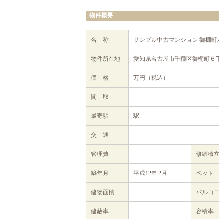
物件概要
名 称
サンプル中古マンション 御棚町
物件所在地
愛知県名古屋市千種区御棚町６丁
価 格
万円（税込）
間 取
最寄駅
駅
交 通
管理費
修繕積
築年月
平成12年 2月
ペット
建物面積
バルコ
建蔽率
容積率