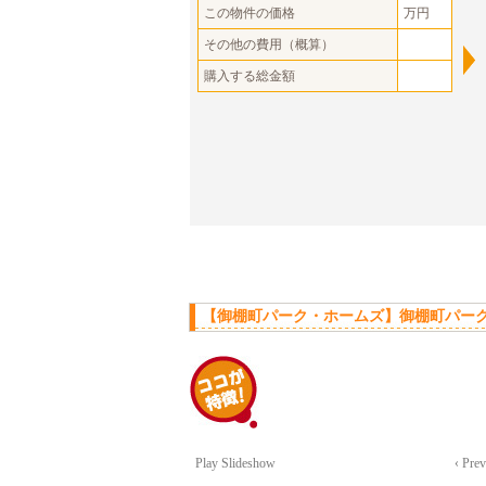
この物件の価格
万円
その他の費用（概算）
購入する総金額
【御棚町パーク・ホームズ】御棚町パーク
Play Slideshow
‹ Pre