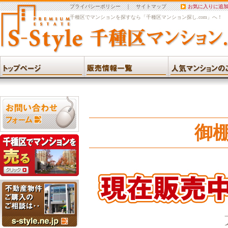
プライバシーポリシー
｜
サイトマップ
お気に入りに追
千種区でマンションを探すなら「千種区マンション探し.com」へ！
御