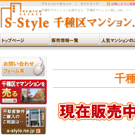
プライバシーポリシー
｜
サイトマップ
お気に入りに追
千種区でマンションを探すなら「千種区マンション探し.com」へ！
千