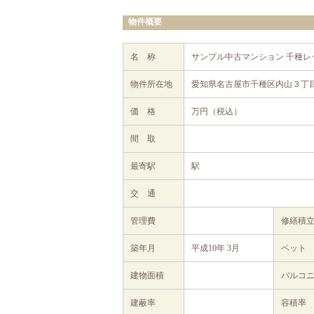
物件概要
名 称
サンプル中古マンション 千種レ
物件所在地
愛知県名古屋市千種区内山３丁目2
価 格
万円（税込）
間 取
最寄駅
駅
交 通
管理費
修繕積
築年月
平成10年 3月
ペット
建物面積
バルコ
建蔽率
容積率