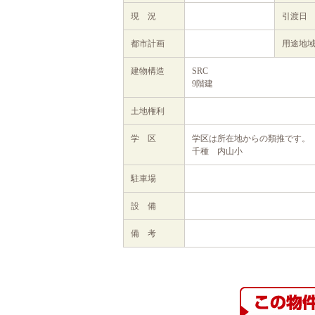
現 況
引渡日
都市計画
用途地
建物構造
SRC
9階建
土地権利
学 区
学区は所在地からの類推です。
千種 内山小
駐車場
設 備
備 考