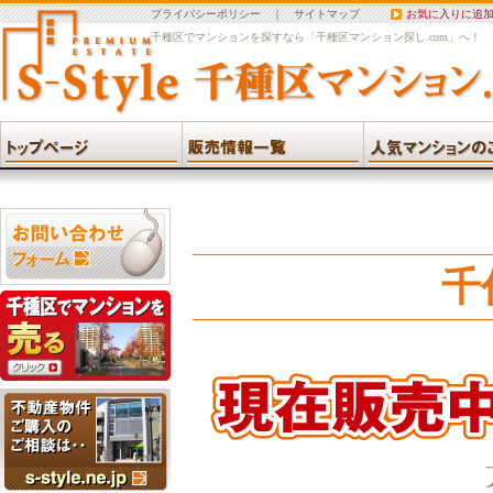
プライバシーポリシー
｜
サイトマップ
お気に入りに追
千種区でマンションを探すなら「千種区マンション探し.com」へ！
千