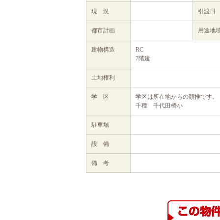
現 況
引渡日
都市計画
用途地
建物構造
RC
7階建
土地権利
学 区
学区は所在地からの類推です。
千種 千代田橋小
駐車場
設 備
備 考