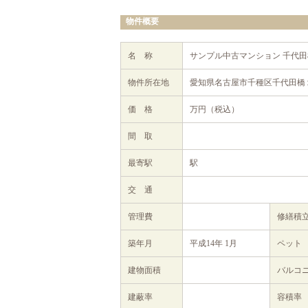
物件概要
名 称
サンプル中古マンション 千代
物件所在地
愛知県名古屋市千種区千代田橋１
価 格
万円（税込）
間 取
最寄駅
駅
交 通
管理費
修繕積
築年月
平成14年 1月
ペット
建物面積
バルコ
建蔽率
容積率