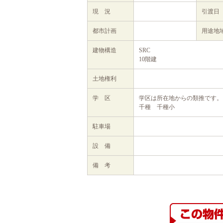
現 況
引渡日
都市計画
用途地
建物構造
SRC
10階建
土地権利
学 区
学区は所在地からの類推です。
千種 千種小
駐車場
設 備
備 考