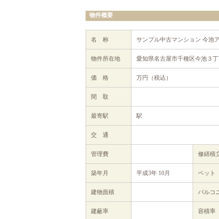
物件概要
名 称
サンプル中古マンション 今池
物件所在地
愛知県名古屋市千種区今池３丁目
価 格
万円（税込）
間 取
最寄駅
駅
交 通
管理費
修繕
築年月
平成3年 10月
ペット
建物面積
バルコ
建蔽率
容積率