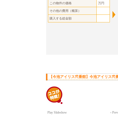
この物件の価格
万円
その他の費用（概算）
購入する総金額
【今池アイリス弐番館】今池アイリス弐番
Play Slideshow
‹ Pre