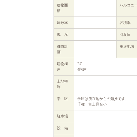
建物面
バルコニ
積
建蔽率
容積率
現 況
引渡日
都市計
用途地域
画
建物構
RC
造
4階建
土地権
利
学 区
学区は所在地からの類推です。
千種 富士見台小
駐車場
設 備