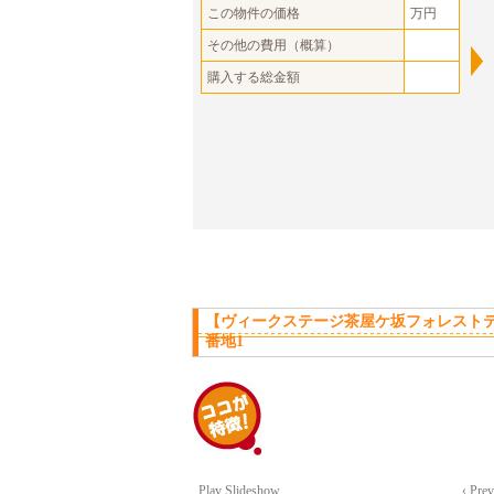
この物件の価格
万円
その他の費用（概算）
購入する総金額
【ヴィークステージ茶屋ケ坂フォレスト
番地1
Play Slideshow
‹ Pre