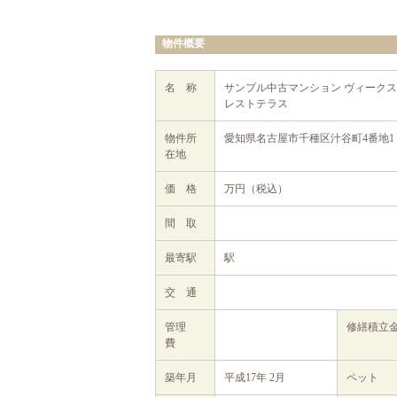
物件概要
名 称
サンプル中古マンション ヴィーク
レストテラス
物件所
愛知県名古屋市千種区汁谷町4番地1
在地
価 格
万円（税込）
間 取
最寄駅
駅
交 通
管理
修繕積
費
築年月
平成17年 2月
ペット