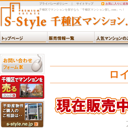
プライバシーポリシー
｜
サイトマップ
お気に入りに追
千種区でマンションを探すなら「千種区マンション探し.com」へ！
ロ