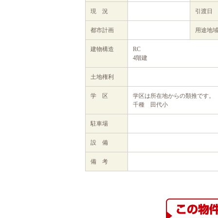
現 況
引渡日
都市計画
用途地
建物構造
RC
4階建
土地権利
学 区
学区は所在地からの類推です。
千種 田代小
駐車場
設 備
備 考