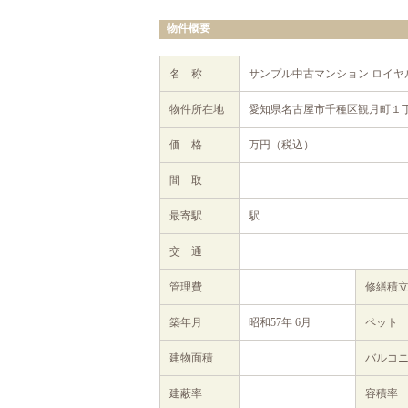
物件概要
名 称
サンプル中古マンション ロイヤ
物件所在地
愛知県名古屋市千種区観月町１丁
価 格
万円（税込）
間 取
最寄駅
駅
交 通
管理費
修繕積
築年月
昭和57年 6月
ペット
建物面積
バルコ
建蔽率
容積率