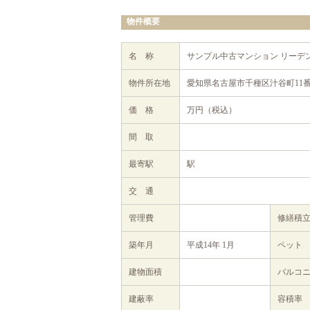
物件概要
名 称
サンプル中古マンション リーデ
物件所在地
愛知県名古屋市千種区汁谷町11
価 格
万円（税込）
間 取
最寄駅
駅
交 通
管理費
修繕積
築年月
平成14年 1月
ペット
建物面積
バルコ
建蔽率
容積率