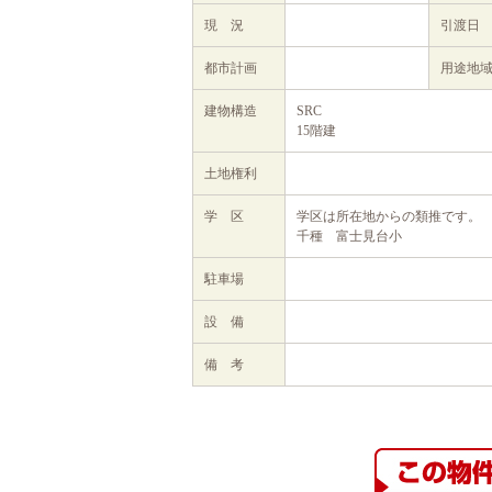
現 況
引渡日
都市計画
用途地
建物構造
SRC
15階建
土地権利
学 区
学区は所在地からの類推です。
千種 富士見台小
駐車場
設 備
備 考