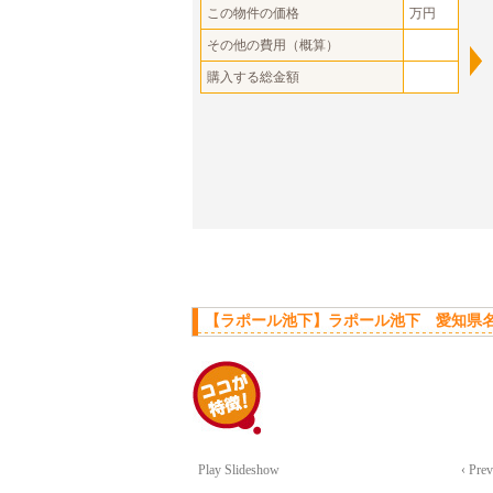
この物件の価格
万円
その他の費用（概算）
購入する総金額
【ラポール池下】ラポール池下 愛知県名
Play Slideshow
‹ Pre