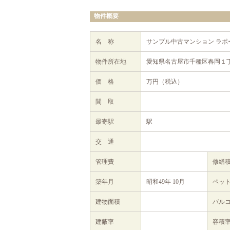
物件概要
名 称
サンプル中古マンション ラポ
物件所在地
愛知県名古屋市千種区春岡１丁
価 格
万円（税込）
間 取
最寄駅
駅
交 通
管理費
修繕
築年月
昭和49年 10月
ペッ
建物面積
バル
建蔽率
容積