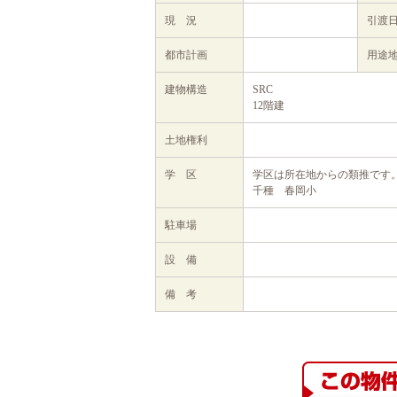
現 況
引渡
都市計画
用途
建物構造
SRC
12階建
土地権利
学 区
学区は所在地からの類推です
千種 春岡小
駐車場
設 備
備 考