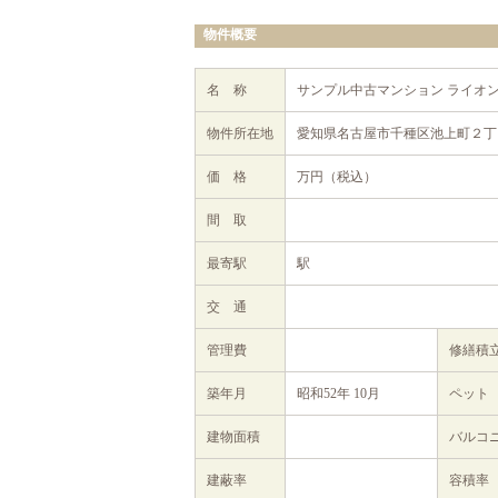
物件概要
名 称
サンプル中古マンション ライオ
物件所在地
愛知県名古屋市千種区池上町２丁目
価 格
万円（税込）
間 取
最寄駅
駅
交 通
管理費
修繕積
築年月
昭和52年 10月
ペット
建物面積
バルコ
建蔽率
容積率