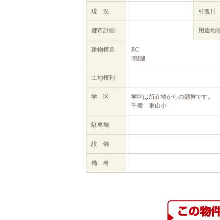
現 況
引渡日
都市計画
用途地
建物構造
RC
3階建
土地権利
学 区
学区は所在地からの類推です。
千種 東山小
駐車場
設 備
備 考