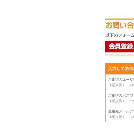
以下のフォー
入力して送信
ご希望のユー
（記入例） yama
ご希望のパス
（記入例） pwd
連絡先メール
（記入例） mansio