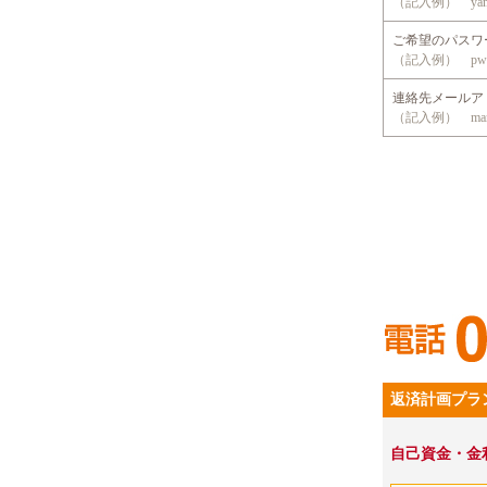
（記入例） yama
ご希望のパス
（記入例） pwd
連絡先メール
（記入例） mansio
返済計画プラ
自己資金・金