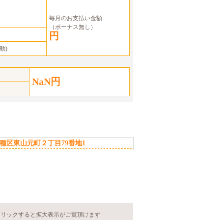
毎月のお支払い金額
（ボーナス無し）
円
動)
NaN円
種区東山元町２丁目79番地1
クリックすると拡大表示がご覧頂けます