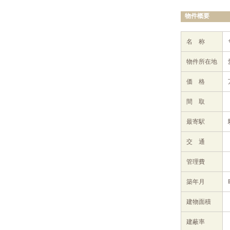
物件概要
名 称
物件所在地
価 格
間 取
最寄駅
交 通
管理費
築年月
建物面積
建蔽率