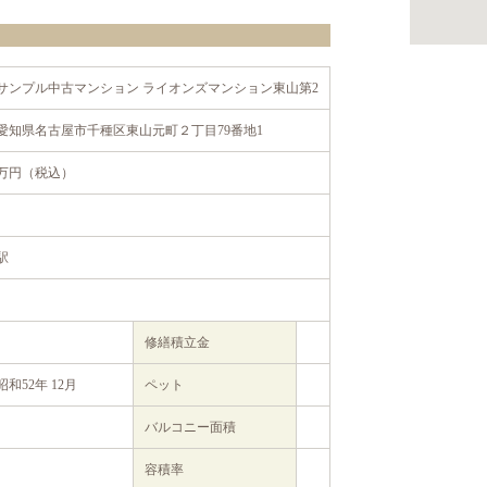
サンプル中古マンション ライオンズマンション東山第2
愛知県名古屋市千種区東山元町２丁目79番地1
万円（税込）
駅
修繕積立金
昭和52年 12月
ペット
バルコニー面積
容積率