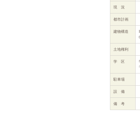
現 況
都市計画
建物構造
土地権利
学 区
駐車場
設 備
備 考