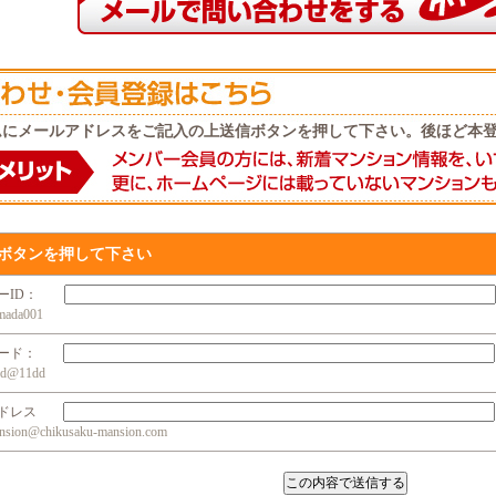
ムにメールアドレスをご記入の上送信ボタンを押して下さい。後ほど本
ボタンを押して下さい
ザーID：
da001
ワード：
@11dd
アドレス
n@chikusaku-mansion.com