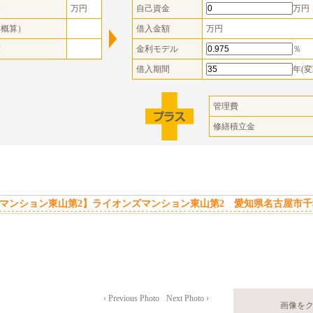
格
万円
自己資金
万円
（概算）
借入金額
万円
額
金利モデル
％
借入期間
年(変
管理費
修繕積立金
マンション東山第2】ライオンズマンション東山第2 愛知県名古屋市千
‹ Previous Photo
Next Photo ›
画像を