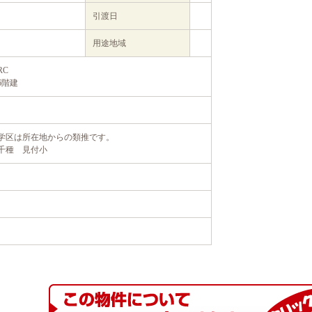
引渡日
用途地域
RC
6階建
学区は所在地からの類推です。
千種 見付小