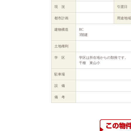
現 況
引渡日
都市計画
用途地域
建物構造
RC
3階建
土地権利
学 区
学区は所在地からの類推です。
千種 東山小
駐車場
設 備
備 考