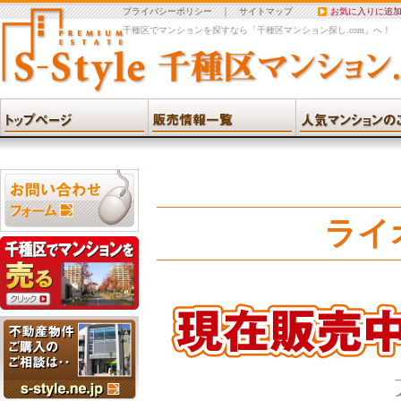
プライバシーポリシー
｜
サイトマップ
お気に入りに追
千種区でマンションを探すなら「千種区マンション探し.com」へ！
ライ