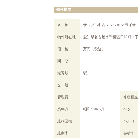
物件概要
名 称
サンプル中古マンション ライオ
物件所在地
愛知県名古屋市千種区日和町２丁
価 格
万円（税込）
間 取
最寄駅
駅
交 通
管理費
修繕積
築年月
昭和52年 8月
ペット
建物面積
バルコニ
建蔽率
容積率