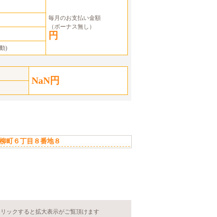
毎月のお支払い金額
（ボーナス無し）
円
動)
NaN円
柳町６丁目８番地８
クリックすると拡大表示がご覧頂けます