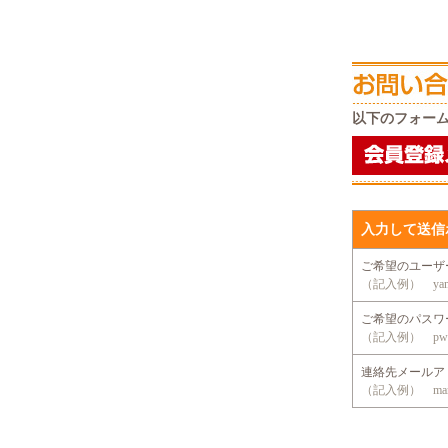
以下のフォー
入力して送信
ご希望のユー
（記入例） yama
ご希望のパス
（記入例） pwd
連絡先メール
（記入例） mansio