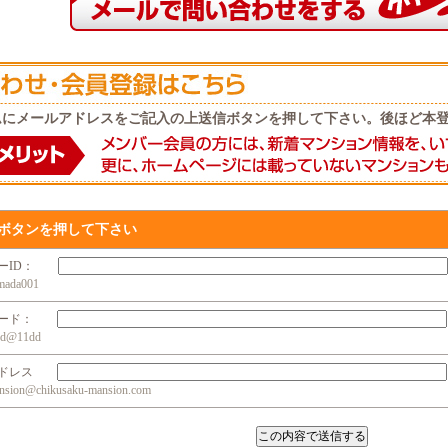
ムにメールアドレスをご記入の上送信ボタンを押して下さい。後ほど本
ボタンを押して下さい
ザーID：
da001
ワード：
@11dd
アドレス
n@chikusaku-mansion.com