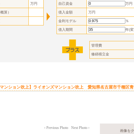
格
万円
自己資金
万円
（概算）
借入金額
万円
額
金利モデル
％
借入期間
年(変
管理費
修繕積立金
マンション吹上】ライオンズマンション吹上 愛知県名古屋市千種区青
‹ Previous Photo
Next Photo ›
画像を