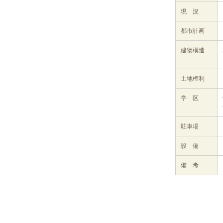
現 況
都市計画
建物構造
土地権利
学 区
駐車場
設 備
備 考