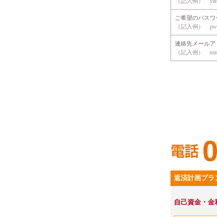
（記入例） yama
ご希望のパス
（記入例） pwd
連絡先メール
（記入例） mansio
返済計画プラ
自己資金・金