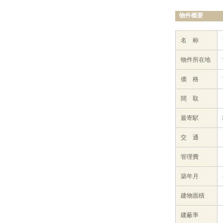
物件概要
名 称
物件所在地
価 格
間 取
最寄駅
交 通
管理費
築年月
建物面積
建蔽率