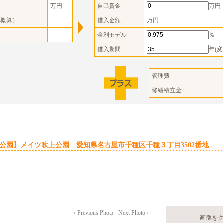
格
万円
自己資金
万円
（概算）
借入金額
万円
額
金利モデル
％
借入期間
年(変
管理費
修繕積立金
公園】メイツ吹上公園 愛知県名古屋市千種区千種３丁目3502番地
‹ Previous Photo
Next Photo ›
画像を