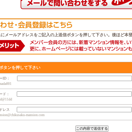
ムにメールアドレスをご記入の上送信ボタンを押して下さい。後ほど本
ボタンを押して下さい
ザーID：
da001
ワード：
@11dd
アドレス
n@chikusaku-mansion.com