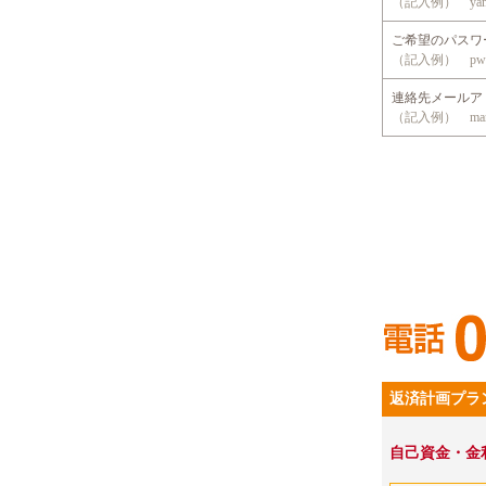
（記入例） yama
ご希望のパス
（記入例） pwd
連絡先メール
（記入例） mansio
返済計画プラ
自己資金・金