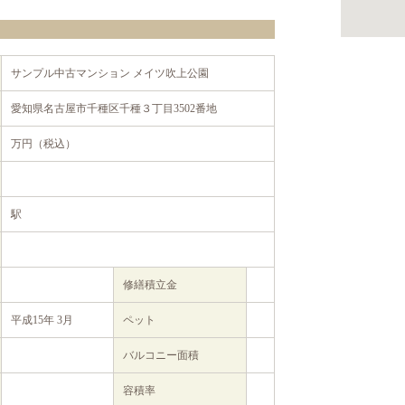
サンプル中古マンション メイツ吹上公園
愛知県名古屋市千種区千種３丁目3502番地
万円（税込）
駅
修繕積立金
平成15年 3月
ペット
バルコニー面積
容積率