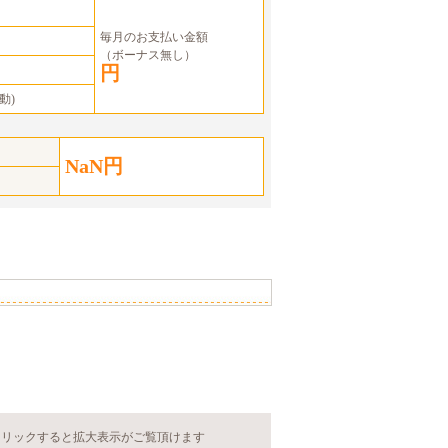
毎月のお支払い金額
（ボーナス無し）
円
動)
NaN円
クリックすると拡大表示がご覧頂けます