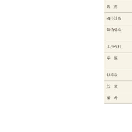
現 況
都市計画
建物構造
土地権利
学 区
駐車場
設 備
備 考