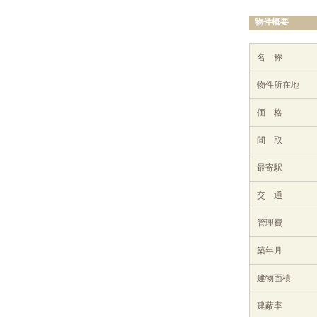
物件概要
名 称
物件所在地
価 格
間 取
最寄駅
交 通
管理費
築年月
建物面積
建蔽率