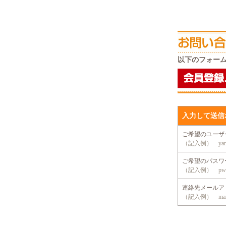
以下のフォー
入力して送信
ご希望のユー
（記入例） yama
ご希望のパス
（記入例） pwd
連絡先メール
（記入例） mansio