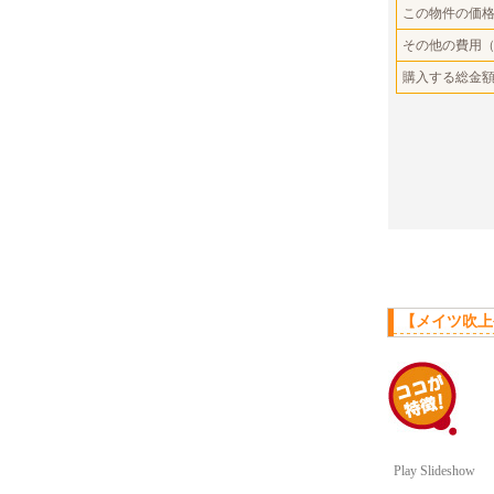
この物件の価
その他の費用
購入する総金
【メイツ吹上
Play Slideshow