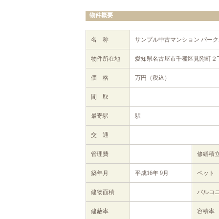
物件概要
名 称
サンプル中古マンション パー
物件所在地
愛知県名古屋市千種区見附町２丁
価 格
万円（税込）
間 取
最寄駅
駅
交 通
管理費
修繕積
築年月
平成16年 9月
ペット
建物面積
バルコ
建蔽率
容積率