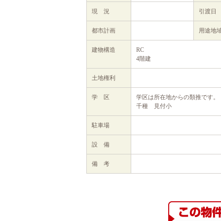
現 況
引渡日
都市計画
用途地
建物構造
RC
4階建
土地権利
学 区
学区は所在地からの類推です。
千種 見付小
駐車場
設 備
備 考