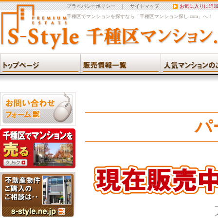
プライバシーポリシー
｜
サイトマップ
お気に入りに追
千種区でマンションを探すなら「千種区マンション探し.com」へ！
パ