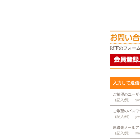
以下のフォー
入力して送信
ご希望のユー
（記入例） yama
ご希望のパス
（記入例） pwd
連絡先メール
（記入例） mansio