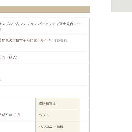
サンプル中古マンション パークシティ富士見台コート
Ｂ
愛知県名古屋市千種区富士見台２丁目8番地
万円（税込）
駅
修繕積立金
平成21年 11月
ペット
バルコニー面積