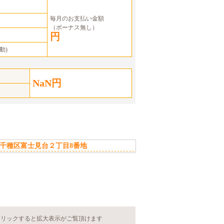
毎月のお支払い金額
（ボーナス無し）
円
動)
NaN円
千種区富士見台２丁目8番地
クリックすると拡大表示がご覧頂けます