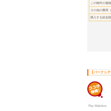
この物件の価
その他の費用
購入する総金
【パークシテ
Play Slideshow