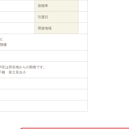
容積率
引渡日
用途地域
RC
6階建
学区は所在地からの類推です。
千種 富士見台小