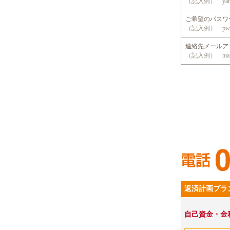
（記入例） yama
ご希望のパス
（記入例） pwd
連絡先メール
（記入例） mansio
返済計画プラ
自己資金・金