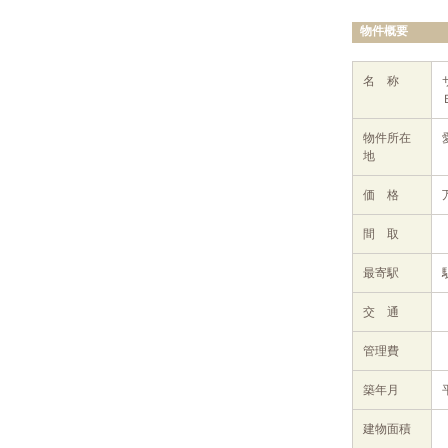
物件概要
名 称
物件所在
地
価 格
間 取
最寄駅
交 通
管理費
築年月
建物面積