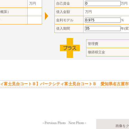
格
万円
自己資金
万円
（概算）
借入金額
万円
額
金利モデル
％
借入期間
年(変
管理費
修繕積立金
ィ富士見台コートＢ】パークシティ富士見台コートＢ 愛知県名古屋市
‹ Previous Photo
Next Photo ›
画像を