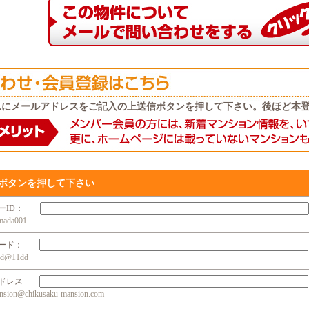
ムにメールアドレスをご記入の上送信ボタンを押して下さい。後ほど本
ボタンを押して下さい
ザーID：
da001
ワード：
@11dd
アドレス
n@chikusaku-mansion.com