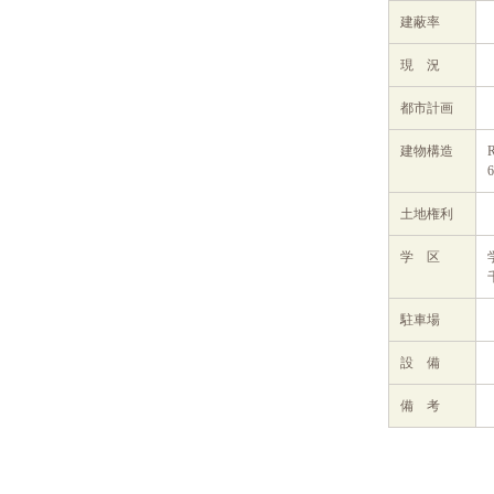
建蔽率
現 況
都市計画
建物構造
土地権利
学 区
駐車場
設 備
備 考