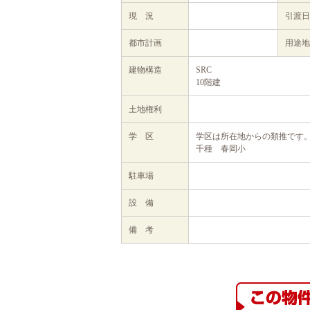
現 況
引渡日
都市計画
用途地
建物構造
SRC
10階建
土地権利
学 区
学区は所在地からの類推です
千種 春岡小
駐車場
設 備
備 考