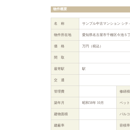
物件概要
名 称
サンプル中古マンション シテ
物件所在地
愛知県名古屋市千種区今池５丁目
価 格
万円（税込）
間 取
最寄駅
駅
交 通
管理費
修繕
築年月
昭和58年 10月
ペット
建物面積
バルコ
建蔽率
容積率