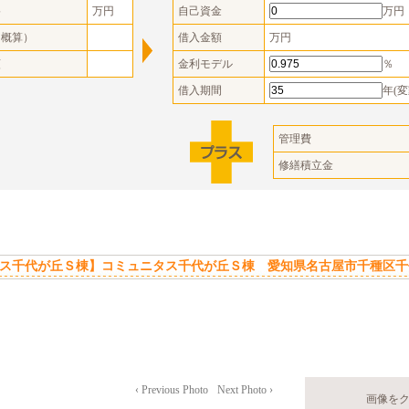
格
万円
自己資金
万円
（概算）
借入金額
万円
額
金利モデル
％
借入期間
年(変
管理費
修繕積立金
ス千代が丘Ｓ棟】コミュニタス千代が丘Ｓ棟 愛知県名古屋市千種区千代
‹ Previous Photo
Next Photo ›
画像を