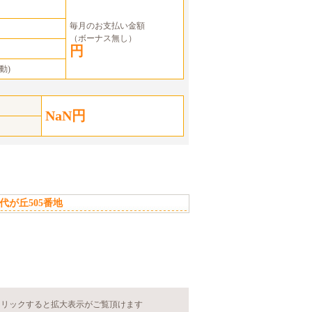
毎月のお支払い金額
（ボーナス無し）
円
動)
NaN円
が丘505番地
クリックすると拡大表示がご覧頂けます