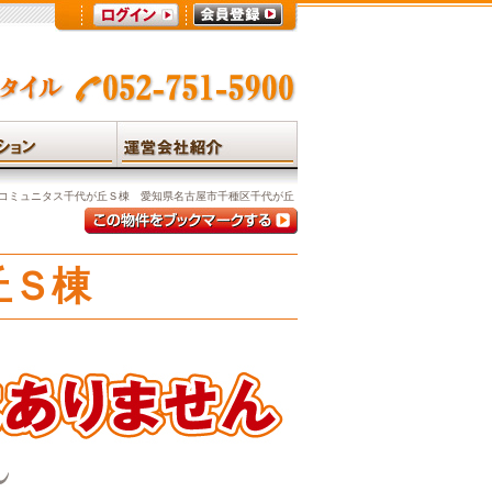
コミュニタス千代が丘Ｓ棟 愛知県名古屋市千種区千代が丘
丘Ｓ棟