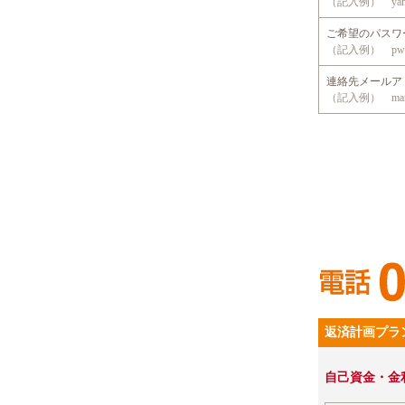
（記入例） yama
ご希望のパス
（記入例） pwd
連絡先メール
（記入例） mansio
返済計画プラ
自己資金・金