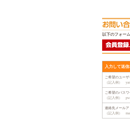
以下のフォー
入力して送信
ご希望のユー
（記入例） yama
ご希望のパス
（記入例） pwd
連絡先メール
（記入例） mansio