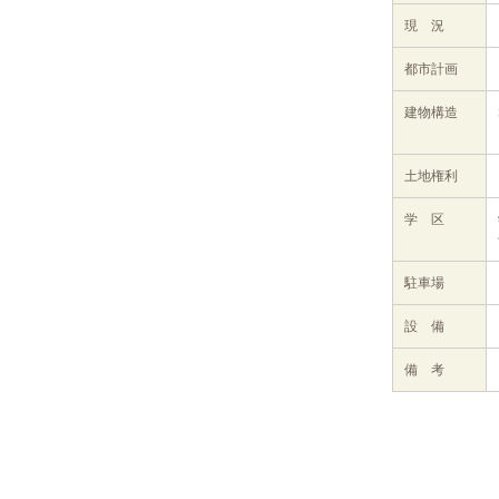
現 況
都市計画
建物構造
土地権利
学 区
駐車場
設 備
備 考