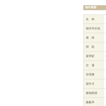
物件概要
名 称
物件所在地
価 格
間 取
最寄駅
交 通
管理費
築年月
建物面積
建蔽率