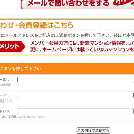
ムにメールアドレスをご記入の上送信ボタンを押して下さい。後ほど本
ボタンを押して下さい
ザーID：
da001
ワード：
@11dd
アドレス
n@chikusaku-mansion.com