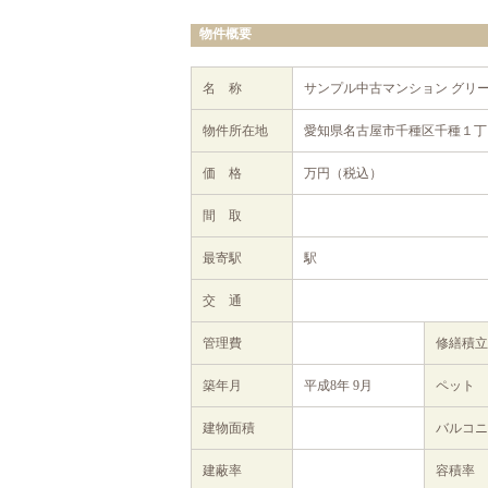
物件概要
名 称
サンプル中古マンション グリ
物件所在地
愛知県名古屋市千種区千種１丁目
価 格
万円（税込）
間 取
最寄駅
駅
交 通
管理費
修繕積
築年月
平成8年 9月
ペット
建物面積
バルコニ
建蔽率
容積率