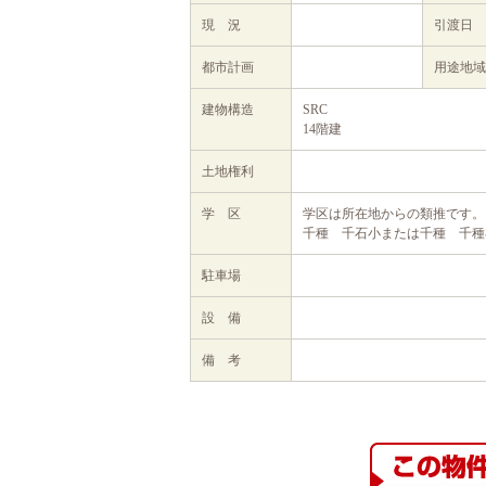
現 況
引渡日
都市計画
用途地域
建物構造
SRC
14階建
土地権利
学 区
学区は所在地からの類推です。
千種 千石小または千種 千種
駐車場
設 備
備 考